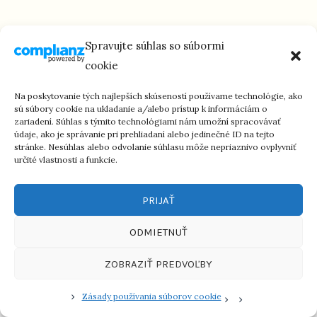
[contact-form-7 id="14944" title="Kontaktný
Spravujte súhlas so súbormi
formulár 1"]
cookie
Na poskytovanie tých najlepších skúseností používame technológie, ako
sú súbory cookie na ukladanie a/alebo prístup k informáciám o
zariadení. Súhlas s týmito technológiami nám umožní spracovávať
údaje, ako je správanie pri prehliadaní alebo jedinečné ID na tejto
stránke. Nesúhlas alebo odvolanie súhlasu môže nepriaznivo ovplyvniť
určité vlastnosti a funkcie.
PRIJAŤ
ODMIETNUŤ
jewishfood.sk © 2023 / Všetky práva vyhradené
ZOBRAZIŤ PREDVOĽBY
Zásady používania súborov cookie