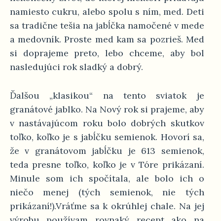
namiesto cukru, alebo spolu s ním, med. Deti
sa tradične tešia na jabĺčka namočené v mede
a medovník. Proste med kam sa pozrieš. Med
si doprajeme preto, lebo chceme, aby bol
nasledujúci rok sladký a dobrý.
Ďalšou „klasikou“ na tento sviatok je
granátové jablko. Na Nový rok si prajeme, aby
v nastávajúcom roku bolo dobrých skutkov
toľko, koľko je s jabĺčku semienok. Hovorí sa,
že v granátovom jabĺčku je 613 semienok,
teda presne toľko, koľko je v Tóre prikázaní.
Minule som ich spočítala, ale bolo ich o
niečo menej (tých semienok, nie tých
prikázaní!).Vráťme sa k okrúhlej chale. Na jej
výrobu používam rovnaký recept ako na