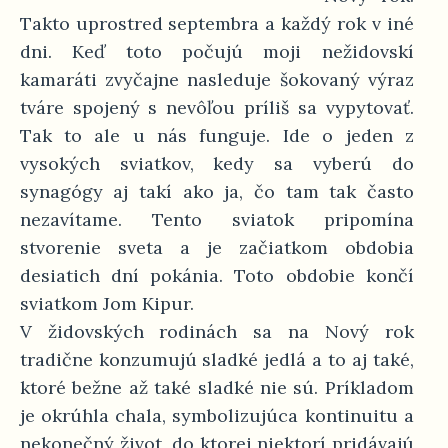
Takto uprostred septembra a každý rok v iné
dni. Keď toto počujú moji nežidovskí
kamaráti zvyčajne nasleduje šokovaný výraz
tváre spojený s nevôľou príliš sa vypytovať.
Tak to ale u nás funguje. Ide o jeden z
vysokých sviatkov, kedy sa vyberú do
synagógy aj takí ako ja, čo tam tak často
nezavítame. Tento sviatok pripomína
stvorenie sveta a je začiatkom obdobia
desiatich dní pokánia. Toto obdobie končí
sviatkom Jom Kipur.
V židovských rodinách sa na Nový rok
tradične konzumujú sladké jedlá a to aj také,
ktoré bežne až také sladké nie sú. Príkladom
je okrúhla chala, symbolizujúca kontinuitu a
nekonečný život, do ktorej niektorí pridávajú