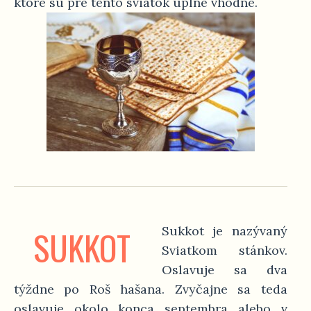
ktoré sú pre tento sviatok úplne vhodné.
SUKKOT
Sukkot je nazývaný
Sviatkom stánkov.
Oslavuje sa dva
týždne po Roš hašana. Zvyčajne sa teda
oslavuje okolo konca septembra alebo v