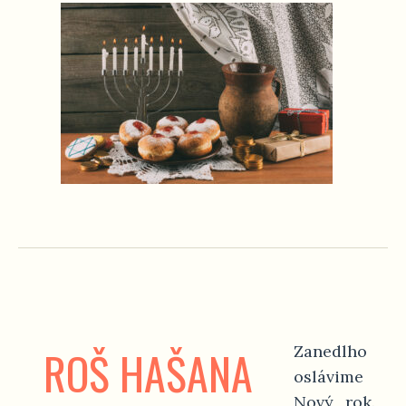
ROŠ HAŠANA
Zanedlho
oslávime
Nový rok.