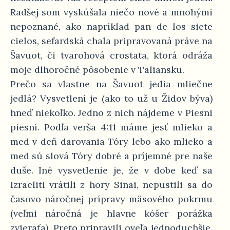
Radšej som vyskúšala niečo nové a mnohými
nepoznané, ako napríklad pan de los siete
cielos, sefardská chala pripravovaná práve na
Šavuot, či tvarohová crostata, ktorá odráža
moje dlhoročné pôsobenie v Taliansku.
Prečo sa vlastne na Šavuot jedia mliečne
jedlá? Vysvetlení je (ako to už u Židov býva)
hneď niekoľko. Jedno z nich nájdeme v Piesni
piesní. Podľa verša 4:11 máme jesť mlieko a
med v deň darovania Tóry lebo ako mlieko a
med sú slová Tóry dobré a príjemné pre naše
duše. Iné vysvetlenie je, že v dobe keď sa
Izraeliti vrátili z hory Sinai, nepustili sa do
časovo náročnej prípravy mäsového pokrmu
(veľmi náročná je hlavne kóšer porážka
zvieraťa). Preto pripravili oveľa jednoduchšie,