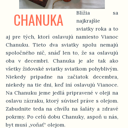
CHANUKA
Blížia sa
najkrajšie
sviatky roka a to
aj pre tých, ktorí oslavujú namiesto Vianoc
Chanuku. Tieto dva sviatky spolu nemajú
spoločného nič, snáď len to, že sa oslavujú
oba v decembri. Chanuka je ale tak ako
všetky židovské sviatky sviatkom pohyblivým.
Niekedy pripadne na začiatok decembra,
niekedy na tie dni, keď iní oslavujú Vianoce.
Na Chanuku jeme jedlá pripravené v oleji na
oslavu zázraku, ktorý súvisel práve s olejom.
Zabudnite teda na chvíľu na šaláty a zdravé
pokrmy. Po celú dobu Chanuky, aspoň u nás,
byt musí „voňať“ olejom.