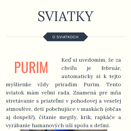
SVIATKY
O SVIATKOCH
PURIM
Keď si uvedomím, že za
chvíľu je február,
automaticky si k tejto
myšlienke vždy priradím Purim. Tento
sviatok mám veľmi rada. Znamená pre mňa
stretávanie s priateľmi v pohodovej a veselej
atmosfére, deti pobehujúce v maskách (občas
aj dospelí!), čítanie megily, krik, rapkáče a
vyrábanie hamanových uší spolu s deťmi.