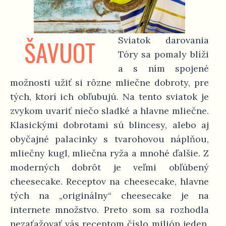
ŠAVUOT
Sviatok darovania
Tóry sa pomaly blíži
a s ním spojené
možnosti užiť si rôzne mliečne dobroty, pre
tých, ktorí ich obľubujú. Na tento sviatok je
zvykom uvariť niečo sladké a hlavne mliečne.
Klasickými dobrotami sú blincesy, alebo aj
obyčajné palacinky s tvarohovou náplňou,
mliečny kugl, mliečna ryža a mnohé ďalšie. Z
moderných dobrôt je veľmi obľúbený
cheesecake. Receptov na cheesecake, hlavne
tých na „originálny“ cheesecake je na
internete množstvo. Preto som sa rozhodla
nezaťažovať vás receptom číslo milión jeden.