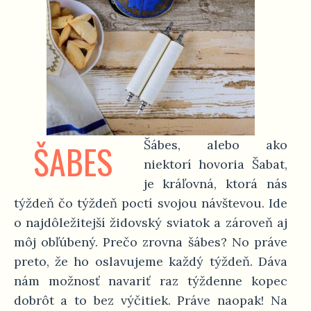
ŠABES
Šábes, alebo ako
niektorí hovoria Šabat,
je kráľovná, ktorá nás
týždeň čo týždeň poctí svojou návštevou. Ide
o najdôležitejší židovský sviatok a zároveň aj
môj obľúbený. Prečo zrovna šábes? No práve
preto, že ho oslavujeme každý týždeň. Dáva
nám možnosť navariť raz týždenne kopec
dobrôt a to bez výčitiek. Práve naopak! Na