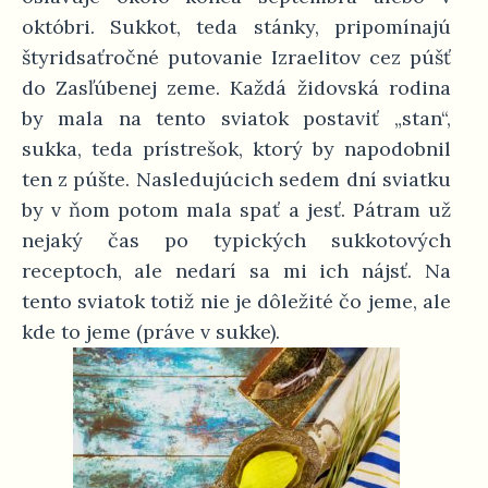
októbri. Sukkot, teda stánky, pripomínajú
štyridsaťročné putovanie Izraelitov cez púšť
do Zasľúbenej zeme. Každá židovská rodina
by mala na tento sviatok postaviť „stan“,
sukka, teda prístrešok, ktorý by napodobnil
ten z púšte. Nasledujúcich sedem dní sviatku
by v ňom potom mala spať a jesť. Pátram už
nejaký čas po typických sukkotových
receptoch, ale nedarí sa mi ich nájsť. Na
tento sviatok totiž nie je dôležité čo jeme, ale
kde to jeme (práve v sukke).