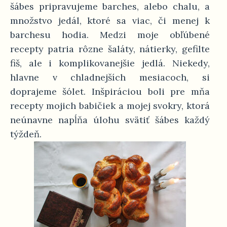
šábes pripravujeme barches, alebo chalu, a
množstvo jedál, ktoré sa viac, či menej k
barchesu hodia. Medzi moje obľúbené
recepty patria rôzne šaláty, nátierky, gefilte
fiš, ale i komplikovanejšie jedlá. Niekedy,
hlavne v chladnejších mesiacoch, si
doprajeme šólet. Inšpiráciou boli pre mňa
recepty mojich babičiek a mojej svokry, ktorá
neúnavne napĺňa úlohu svätiť šábes každý
týždeň.