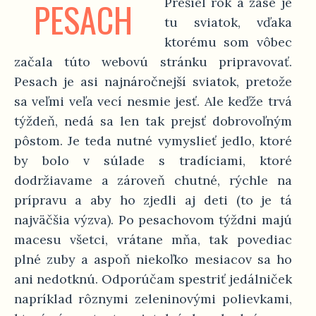
PESACH
Prešiel rok a zase je
tu sviatok, vďaka
ktorému som vôbec
začala túto webovú stránku pripravovať.
Pesach je asi najnáročnejší sviatok, pretože
sa veľmi veľa vecí nesmie jesť. Ale keďže trvá
týždeň, nedá sa len tak prejsť dobrovoľným
pôstom. Je teda nutné vymyslieť jedlo, ktoré
by bolo v súlade s tradíciami, ktoré
dodržiavame a zároveň chutné, rýchle na
prípravu a aby ho zjedli aj deti (to je tá
najväčšia výzva). Po pesachovom týždni majú
macesu všetci, vrátane mňa, tak povediac
plné zuby a aspoň niekoľko mesiacov sa ho
ani nedotknú. Odporúčam spestriť jedálniček
napríklad rôznymi zeleninovými polievkami,