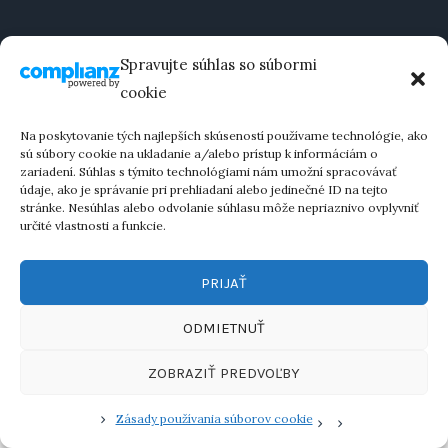
Spravujte súhlas so súbormi
cookie
Na poskytovanie tých najlepších skúseností používame technológie, ako
sú súbory cookie na ukladanie a/alebo prístup k informáciám o
jewishfood.sk © 2023 / Všetky práva vyhradené
zariadení. Súhlas s týmito technológiami nám umožní spracovávať
údaje, ako je správanie pri prehliadaní alebo jedinečné ID na tejto
stránke. Nesúhlas alebo odvolanie súhlasu môže nepriaznivo ovplyvniť
určité vlastnosti a funkcie.
PRIJAŤ
ODMIETNUŤ
ZOBRAZIŤ PREDVOĽBY
Zásady používania súborov cookie