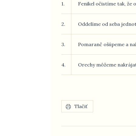
1.
Fenikel očistíme tak, že 
2.
Oddelíme od seba jednot
3.
Pomaranč ošúpeme a nakr
4.
Orechy môžeme nakrájať n
Tlačiť