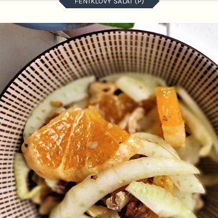
FENIKLOVÝ ŠALÁT (P)