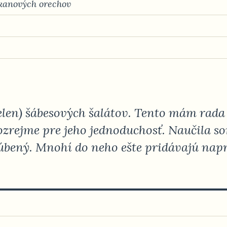
ekanových orechov
nielen) šábesových šalátov. Tento mám rada
zrejme pre jeho jednoduchosť. Naučila so
bľúbený. Mnohí do neho ešte pridávajú naprí