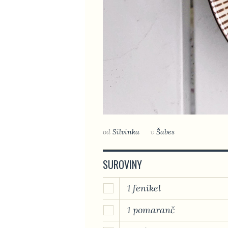
od
Silvinka
v
Šabes
SUROVINY
1 fenikel
1 pomaranč