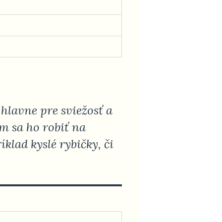
 hlavne pre sviežosť a
m sa ho robiť na
klad kyslé rybičky, či