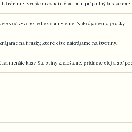
odstránime tvrdšie drevnaté časti a aj prípadný kus zelenej
livé vrstvy a po jednom umyjeme. Nakrájame na prúžky.
ájame na krúžky, ktoré ešte nakrájame na štvrtiny.
a menšie kusy. Suroviny zmiešame, pridáme olej a soľ pod