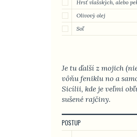
Hrsť vlašských, alebo p
Olivový olej
Soľ
Je tu ďalší z mojich (
vôňu feniklu no a samo
Sicílii, kde je veľmi o
sušené rajčiny.
POSTUP