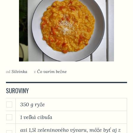
od
Silvinka
v
Čo varím bežne
SUROVINY
350 g ryže
1 veľká cibuľa
asi 1,5l zeleninového vývaru, môže byť aj z