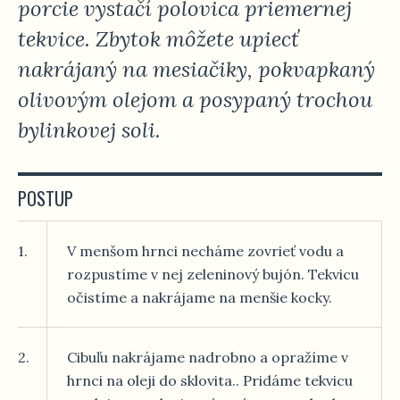
porcie vystačí polovica priemernej
tekvice. Zbytok môžete upiecť
nakrájaný na mesiačiky, pokvapkaný
olivovým olejom a posypaný trochou
bylinkovej soli.
POSTUP
1.
V menšom hrnci necháme zovrieť vodu a
rozpustíme v nej zeleninový bujón. Tekvicu
očistíme a nakrájame na menšie kocky.
2.
Cibuľu nakrájame nadrobno a opražíme v
hrnci na oleji do sklovita.. Pridáme tekvicu