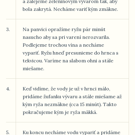
a zalejeme zeleninovým vývarom tak, aby
bola zakrytá. Necháme variť kým zmäkne.
3.
Na panvici opražíme ryžu pár minút
nasucho aby sa pri varení nerozvarila.
Podlejeme trochou vína a necháme
vypariť. Ryžu hneď presunieme do hrnca s
tekvicou. Varíme na slabom ohni a stále
miešame.
4.
Keď vidíme, že vody je už v hrnci málo,
pridáme žufanku vývaru a stále miešame až
kým ryža nezmäkne (cca 15 minút). Takto
pokračujeme kým je ryža mäkká.
5.
Ku koncu necháme vodu vypariť a pridáme