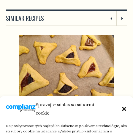
SIMILAR RECIPES
Spravujte súhlas so súbormi
cookie
HAMANOVE UŠI – HAMANTAŠEN (M/P)
Na poskytovanie tých najlepších skúseností používame technológie, ako
sú súbory cookie na ukladanie a/alebo prístup k informáciám o