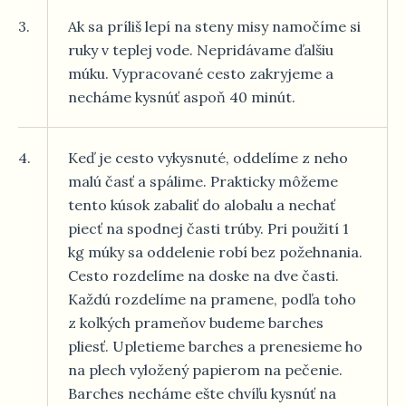
3.
Ak sa príliš lepí na steny misy namočíme si
ruky v teplej vode. Nepridávame ďalšiu
múku. Vypracované cesto zakryjeme a
necháme kysnúť aspoň 40 minút.
4.
Keď je cesto vykysnuté, oddelíme z neho
malú časť a spálime. Prakticky môžeme
tento kúsok zabaliť do alobalu a nechať
piecť na spodnej časti trúby. Pri použití 1
kg múky sa oddelenie robí bez požehnania.
Cesto rozdelíme na doske na dve časti.
Každú rozdelíme na pramene, podľa toho
z koľkých prameňov budeme barches
pliesť. Upletieme barches a prenesieme ho
na plech vyložený papierom na pečenie.
Barches necháme ešte chvíľu kysnúť na