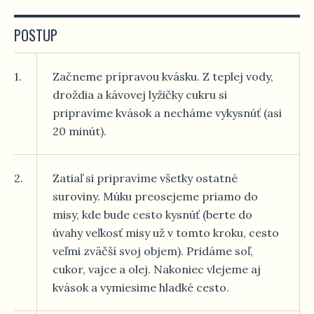
POSTUP
1.
Začneme prípravou kvásku. Z teplej vody,
droždia a kávovej lyžičky cukru si
pripravíme kvások a necháme vykysnúť (asi
20 minút).
2.
Zatiaľ si pripravíme všetky ostatné
suroviny. Múku preosejeme priamo do
misy, kde bude cesto kysnúť (berte do
úvahy veľkosť misy už v tomto kroku, cesto
veľmi zväčší svoj objem). Pridáme soľ,
cukor, vajce a olej. Nakoniec vlejeme aj
kvások a vymiesime hladké cesto.