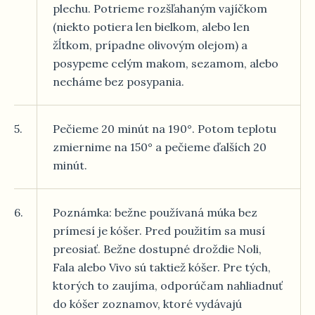
plechu. Potrieme rozšľahaným vajíčkom
(niekto potiera len bielkom, alebo len
žĺtkom, prípadne olivovým olejom) a
posypeme celým makom, sezamom, alebo
necháme bez posypania.
5.
Pečieme 20 minút na 190°. Potom teplotu
zmiernime na 150° a pečieme ďalších 20
minút.
6.
Poznámka: bežne používaná múka bez
prímesí je kóšer. Pred použitím sa musí
preosiať. Bežne dostupné droždie Noli,
Fala alebo Vivo sú taktiež kóšer. Pre tých,
ktorých to zaujíma, odporúčam nahliadnuť
do kóšer zoznamov, ktoré vydávajú