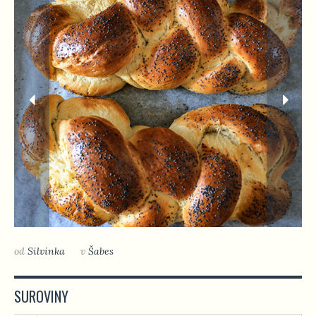
od
Silvinka
v
Šabes
SUROVINY