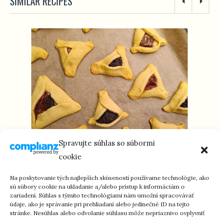
SIMILAR RECIPES
Spravujte súhlas so súbormi
cookie
HAMANOVE UŠI – HAMANTAŠEN (M/P)
Na poskytovanie tých najlepších skúseností používame technológie, ako
sú súbory cookie na ukladanie a/alebo prístup k informáciám o
zariadení. Súhlas s týmito technológiami nám umožní spracovávať
údaje, ako je správanie pri prehliadaní alebo jedinečné ID na tejto
stránke. Nesúhlas alebo odvolanie súhlasu môže nepriaznivo ovplyvniť