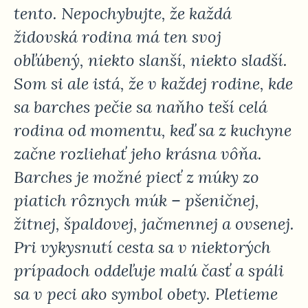
tento. Nepochybujte, že každá
židovská rodina má ten svoj
obľúbený, niekto slanší, niekto sladší.
Som si ale istá, že v každej rodine, kde
sa barches pečie sa naňho teší celá
rodina od momentu, keď sa z kuchyne
začne rozliehať jeho krásna vôňa.
Barches je možné piecť z múky zo
piatich rôznych múk – pšeničnej,
žitnej, špaldovej, jačmennej a ovsenej.
Pri vykysnutí cesta sa v niektorých
prípadoch oddeľuje malú časť a spáli
sa v peci ako symbol obety. Pletieme