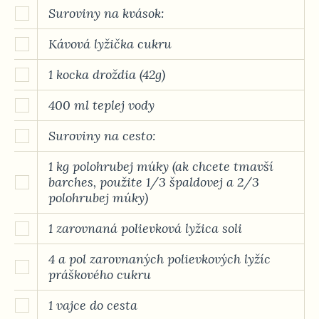
Suroviny na kvások:
Kávová lyžička cukru
1 kocka droždia (42g)
400 ml teplej vody
Suroviny na cesto:
1 kg polohrubej múky (ak chcete tmavší
barches, použite 1/3 špaldovej a 2/3
polohrubej múky)
1 zarovnaná polievková lyžica soli
4 a pol zarovnaných polievkových lyžíc
práškového cukru
1 vajce do cesta