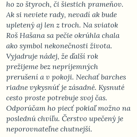
ho zo štyroch, či šiestich prameňov.
Ak si neviete rady, nevadí ak bude
upletený aj len z troch. Na sviatok
Roš Hašana sa pečie okrúhla chala
ako symbol nekonečnosti života.
Vyjadruje nádej, že ďalší rok
prežijeme bez nepríjemných
prerušení a v pokoji. Nechať barches
riadne vykysnúť je zásadné. Kysnuté
cesto proste potrebuje svoj čas.
Odporúčam ho piecť pokiaľ možno na
poslednú chvíľu. Čerstvo upečený je
neporovnateľne chutnejší.