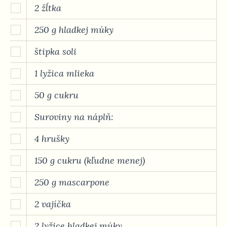
2 žĺtka
250 g hladkej múky
štipka soli
1 lyžica mlieka
50 g cukru
Suroviny na náplň:
4 hrušky
150 g cukru (kľudne menej)
250 g mascarpone
2 vajíčka
2 lyžice hladkej múky