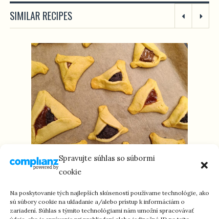
SIMILAR RECIPES
Spravujte súhlas so súbormi
cookie
HAMANOVE UŠI – HAMANTAŠEN (M/P)
Na poskytovanie tých najlepších skúseností používame technológie, ako
sú súbory cookie na ukladanie a/alebo prístup k informáciám o
zariadení. Súhlas s týmito technológiami nám umožní spracovávať