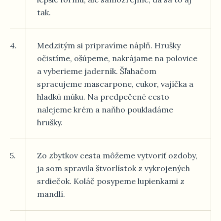
tak.
4.
Medzitým si pripravíme náplň. Hrušky
očistíme, ošúpeme, nakrájame na polovice
a vyberieme jaderník. Šľahačom
spracujeme mascarpone, cukor, vajíčka a
hladkú múku. Na predpečené cesto
nalejeme krém a naňho poukladáme
hrušky.
5.
Zo zbytkov cesta môžeme vytvoriť ozdoby,
ja som spravila štvorlístok z vykrojených
srdiečok. Koláč posypeme lupienkami z
mandlí.