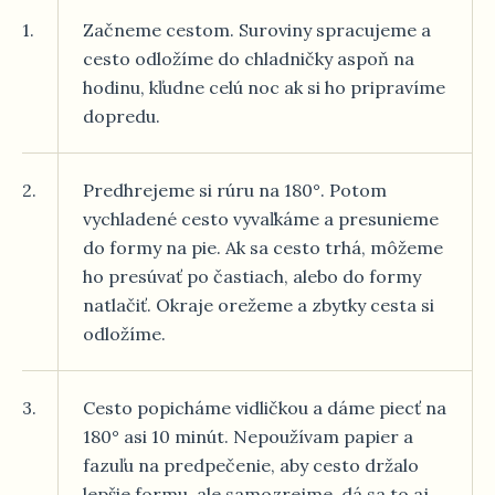
1.
Začneme cestom. Suroviny spracujeme a
cesto odložíme do chladničky aspoň na
hodinu, kľudne celú noc ak si ho pripravíme
dopredu.
2.
Predhrejeme si rúru na 180°. Potom
vychladené cesto vyvaľkáme a presunieme
do formy na pie. Ak sa cesto trhá, môžeme
ho presúvať po častiach, alebo do formy
natlačiť. Okraje orežeme a zbytky cesta si
odložíme.
3.
Cesto popicháme vidličkou a dáme piecť na
180° asi 10 minút. Nepoužívam papier a
fazuľu na predpečenie, aby cesto držalo
lepšie formu, ale samozrejme, dá sa to aj