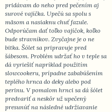
pridávam do neho pred pečením aj
surové vajíčka. Upečú sa spolu s
mäsom a nasiaknu chuť fazule.
Odporúčam dať toľko vajíčok, koľko
bude stravníkov. Zvyčajne je o ne
bitka. Šólet sa pripravuje pred
šábesom. Problém udržať ho v teple sa
dá vyriešiť napríklad použitím
slowcookeru, prípadne zababúšením
teplého hrnca do deky alebo pod
perinu. V pomalom hrnci sa dá šólet
predvariť a neskôr už upečený
presunúť na následné udržiavanie