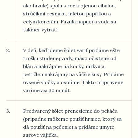
ako fazule) spolu s rozkrojenou cibuľou,
strúčikmi cesnaku, mletou paprikou a
celým korením. Fazuľa napučí a voda sa
takmer vytratí.
2.
V deň, keď ideme šólet variť pridáme ešte
trošku studenej vody, mäso očistené od
blán a nakrájané na kocky, mrkvu a
petržlen nakrájaný na väčšie kusy. Pridáme
ovsené vločky a osolíme. Takto pripravené
varíme asi 30 minút.
3.
Predvarený šólet prenesieme do pekáča
(prípadne môžeme použiť hrniec, ktorý sa
dá použiť na pečenie) a pridáme umyté
surové vajíčka.