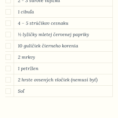
2 - 3 surové vajíčka
1 cibuľa
4 – 5 strúčikov cesnaku
½ lyžičky mletej červenej papriky
10 guličiek čierneho korenia
2 mrkvy
1 petržlen
2 hrste ovsených vločiek (nemusí byť)
Soľ