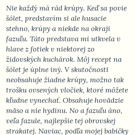
Nie každý má rád krúpy. Keď sa povie
šólet, predstavím si ale husacie
stehno, krúpy a niekde na okraji
fazuľu. Táto predstava mi utkvela v
hlave z fotiek v niektorej zo
židovských kuchárok. Môj recept na
šólet je úplne iný. V skutočnosti
neobsahuje žiadne krúpy, možno tak
trošku ovsených vločiek, ktoré môžete
kľudne vynechať. Obsahuje hovädzie
mäso a nie hydinu. No a fazuľu áno,
veľa fazule, najlepšie tej obrovskej
strakatej. Naviac, podľa mojej babičky