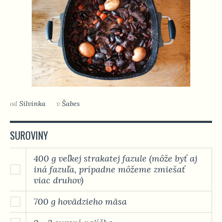
od
Silvinka
v
Šabes
SUROVINY
400 g veľkej strakatej fazule (môže byť aj
iná fazuľa, prípadne môžeme zmiešať
viac druhov)
700 g hovädzieho mäsa