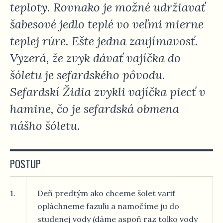
teploty. Rovnako je možné udržiavať
šabesové jedlo teplé vo veľmi mierne
teplej rúre. Ešte jedna zaujímavosť.
Vyzerá, že zvyk dávať vajíčka do
šóletu je sefardského pôvodu.
Sefardskí Židia zvykli vajíčka piecť v
hamine, čo je sefardská obmena
nášho šóletu.
POSTUP
1.
Deň predtým ako chceme šolet variť
opláchneme fazuľu a namočíme ju do
studenej vody (dáme aspoň raz toľko vody