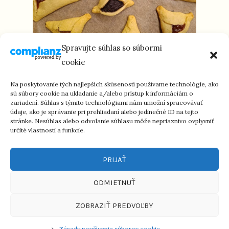
Spravujte súhlas so súbormi
HAMANOVE UŠI – HAMANTAŠEN (M/P)
cookie
Na poskytovanie tých najlepších skúseností používame technológie, ako
sú súbory cookie na ukladanie a/alebo prístup k informáciám o
zariadení. Súhlas s týmito technológiami nám umožní spracovávať
údaje, ako je správanie pri prehliadaní alebo jedinečné ID na tejto
stránke. Nesúhlas alebo odvolanie súhlasu môže nepriaznivo ovplyvniť
určité vlastnosti a funkcie.
PRIJAŤ
ODMIETNUŤ
ZOBRAZIŤ PREDVOĽBY
jewishfood.sk © 2023 / Všetky práva vyhradené
Zásady používania súborov cookie