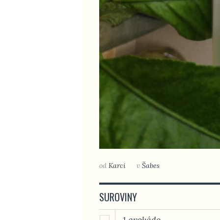
od
Karci
v
Šabes
SUROVINY
1 avokádo