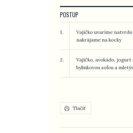
POSTUP
1.
Vajíčko uvaríme natvrdo
nakrájame na kocky
2.
Vajíčko, avokádo, jogur
bylinkovou soľou a mlet
Tlačiť