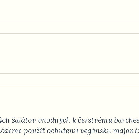
vých šalátov vhodných k čerstvému barche
ôžeme použiť ochutenú vegánsku majoné