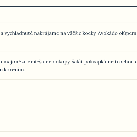
 a vychladnuté nakrájame na väčšie kocky. Avokádo olúpem
t a majonézu zmiešame dokopy, šalát pokvapkáme trochou c
ým korením.