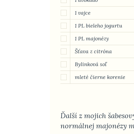
1 vajce
1 PL bieleho jogurtu
1 PL majonézy
Šťava z citróna
Bylinková soľ
mleté čierne korenie
Ďalší z mojich šabeso
normálnej majonézy m