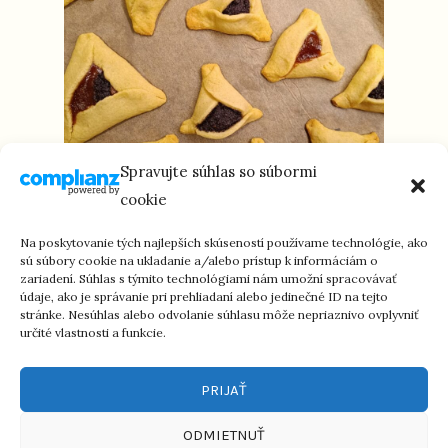
Spravujte súhlas so súbormi
cookie
HAMANOVE UŠI – HAMANTAŠEN (M/P)
Na poskytovanie tých najlepších skúseností používame technológie, ako
sú súbory cookie na ukladanie a/alebo prístup k informáciám o
zariadení. Súhlas s týmito technológiami nám umožní spracovávať
údaje, ako je správanie pri prehliadaní alebo jedinečné ID na tejto
stránke. Nesúhlas alebo odvolanie súhlasu môže nepriaznivo ovplyvniť
určité vlastnosti a funkcie.
PRIJAŤ
ODMIETNUŤ