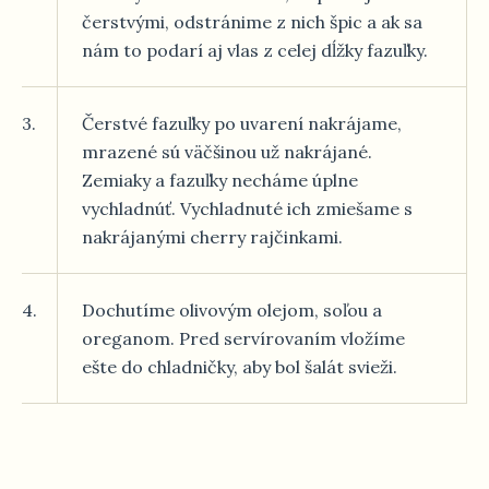
čerstvými, odstránime z nich špic a ak sa
nám to podarí aj vlas z celej dĺžky fazuľky.
3.
Čerstvé fazuľky po uvarení nakrájame,
mrazené sú väčšinou už nakrájané.
Zemiaky a fazuľky necháme úplne
vychladnúť. Vychladnuté ich zmiešame s
nakrájanými cherry rajčinkami.
4.
Dochutíme olivovým olejom, soľou a
oreganom. Pred servírovaním vložíme
ešte do chladničky, aby bol šalát svieži.