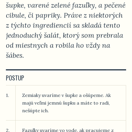
šupke, varené zelené fazuľky, a pečené
cibule, či papriky. Práve z niektorých
z týchto ingrediencií sa skladá tento
jednoduchý šalát, ktorý som prebrala
od miestnych a robila ho vždy na
šábes.
POSTUP
1.
Zemiaky uvaríme v šupke a ošúpeme. Ak
majú veľmi jemnú šupku a máte to radi,
nešúpte ich.
2.
Fazuľky uvaríme vo vode, ak pracujeme z