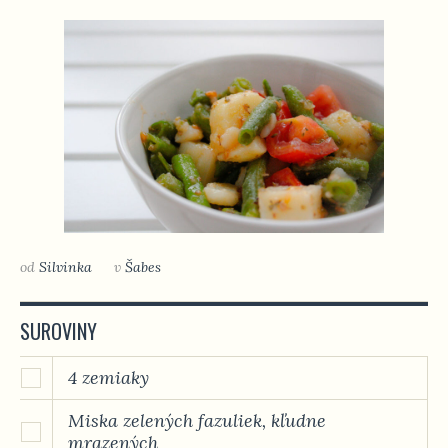
od
Silvinka
v
Šabes
SUROVINY
4 zemiaky
Miska zelených fazuliek, kľudne
mrazených