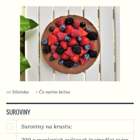
od
Silvinka
v
Čo varím bežne
SUROVINY
Suroviny na krustu:
200 g maslových sušienok (najradšej mám