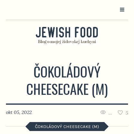
ČOKOLÁDOVÝ
CHEESECAKE (M)
okt 05, 2022
...
5
ČOKOLÁDOVÝ CHEESECAKE (M)