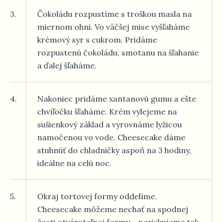
3.
Čokoládu rozpustíme s troškou masla na
miernom ohni. Vo väčšej mise vyšľaháme
krémový syr s cukrom. Pridáme
rozpustenú čokoládu, smotanu na šľahanie
a ďalej šľaháme.
4.
Nakoniec pridáme xantanovú gumu a ešte
chvíľočku šľaháme. Krém vylejeme na
sušienkový základ a vyrovnáme lyžicou
namočenou vo vode. Cheesecake dáme
stuhnúť do chladničky aspoň na 3 hodiny,
ideálne na celú noc.
5.
Okraj tortovej formy oddelíme.
Cheesecake môžeme nechať na spodnej
časti otvárateľnej formy – neriskujeme tak,